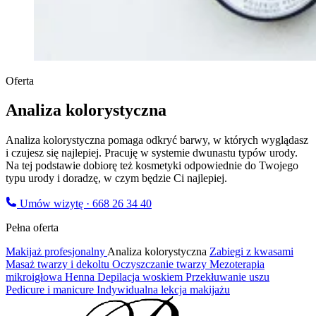
Oferta
Analiza kolorystyczna
Analiza kolorystyczna pomaga odkryć barwy, w których wyglądasz
i czujesz się najlepiej. Pracuję w systemie dwunastu typów urody.
Na tej podstawie dobiorę też kosmetyki odpowiednie do Twojego
typu urody i doradzę, w czym będzie Ci najlepiej.
Umów wizytę · 668 26 34 40
Pełna oferta
Makijaż profesjonalny
Analiza kolorystyczna
Zabiegi z kwasami
Masaż twarzy i dekoltu
Oczyszczanie twarzy
Mezoterapia
mikroigłowa
Henna
Depilacja woskiem
Przekłuwanie uszu
Pedicure i manicure
Indywidualna lekcja makijażu